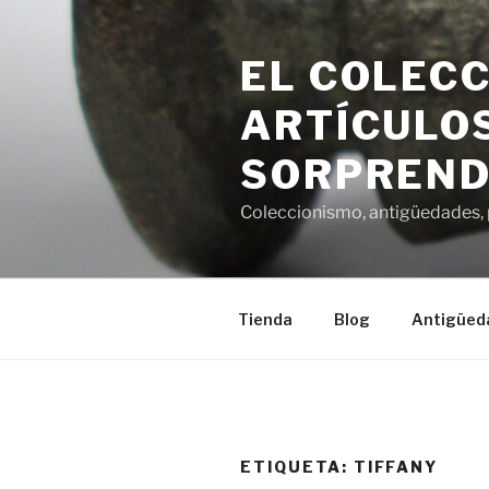
Saltar
al
EL COLECC
contenido
ARTÍCULOS
SORPREND
Coleccionismo, antigüedades, p
Tienda
Blog
Antigüed
ETIQUETA:
TIFFANY