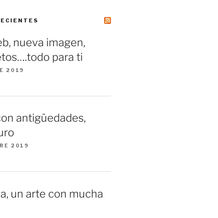
RECIENTES
b, nueva imagen,
tos….todo para ti
E 2019
con antigüedades,
uro
RE 2019
a, un arte con mucha