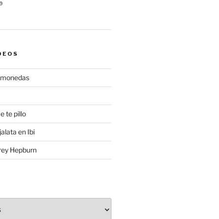
9
DEOS
gamonedas
e te pillo
alata en Ibi
rey Hepburn