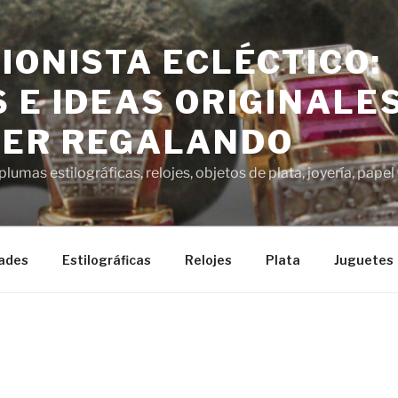
IONISTA ECLÉCTICO:
 E IDEAS ORIGINALE
ER REGALANDO
lumas estilográficas, relojes, objetos de plata, joyería, pap
ades
Estilográficas
Relojes
Plata
Juguetes