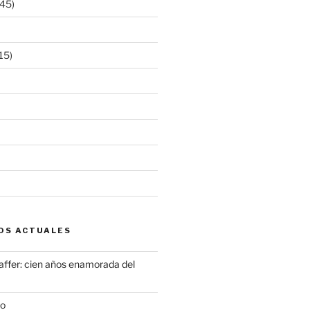
45)
15)
OS ACTUALES
ffer: cien años enamorada del
to