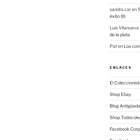
sandra car
en
S
éxito (II)
Luis Vilanueva
de la plata
Pat
en
Los cont
ENLACES
El Coleccionist
Shop Ebay
Blog Antigüed
Shop Todocole
Facebook Corp