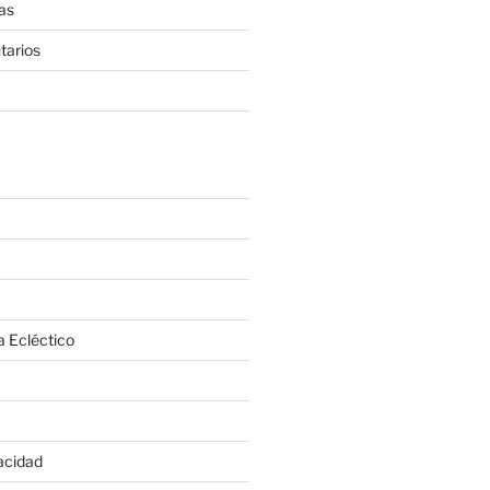
as
tarios
a Ecléctico
vacidad