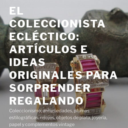
Saltar
EL
al
contenido
COLECCIONISTA
ECLÉCTICO:
ARTÍCULOS E
IDEAS
ORIGINALES PARA
SORPRENDER
REGALANDO
Coleccionismo, antigüedades, plumas
estilográficas, relojes, objetos de plata, joyería,
papel y complementos vintage