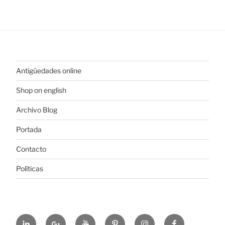
Antigüedades online
Shop on english
Archivo Blog
Portada
Contacto
Políticas
https://www.linkedin.com/in/%C3%B3scar-
https://plus.google.com/u/0/+ElColeccionis
https://www.youtube.com/channel
https://es.pinterest.com/colec
https://www.instagram
https://www.fa