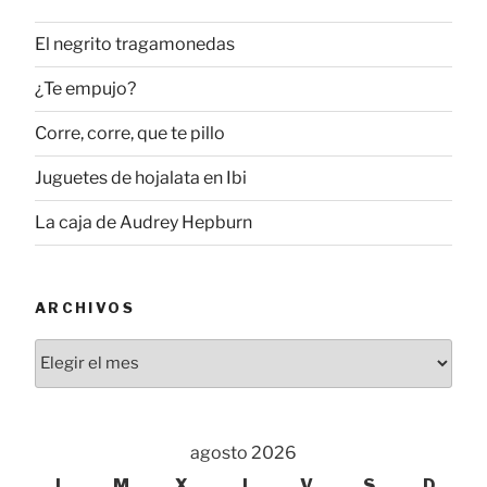
El negrito tragamonedas
¿Te empujo?
Corre, corre, que te pillo
Juguetes de hojalata en Ibi
La caja de Audrey Hepburn
ARCHIVOS
Archivos
agosto 2026
L
M
X
J
V
S
D