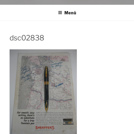
Menú
dsc02838