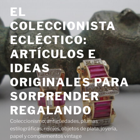
Saltar
EL
al
contenido
COLECCIONISTA
ECLÉCTICO:
ARTÍCULOS E
IDEAS
ORIGINALES PARA
SORPRENDER
REGALANDO
Coleccionismo, antigüedades, plumas
estilográficas, relojes, objetos de plata, joyería,
papel y complementos vintage