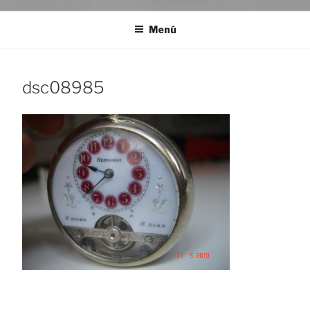
Menú
dsc08985