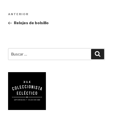
Navegación
Entrada
ANTERIOR
de
anterior:
Relojes de bolsillo
entradas
Buscar
Busca
por: