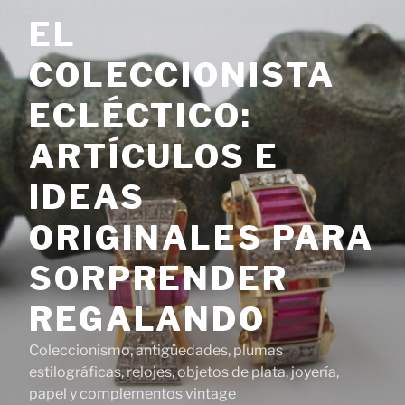
Saltar
EL
al
contenido
COLECCIONISTA
ECLÉCTICO:
ARTÍCULOS E
IDEAS
ORIGINALES PARA
SORPRENDER
REGALANDO
Coleccionismo, antigüedades, plumas
estilográficas, relojes, objetos de plata, joyería,
papel y complementos vintage