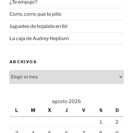
¿Te empujo?
Corre, corre, que te pillo
Juguetes de hojalata en Ibi
La caja de Audrey Hepburn
ARCHIVOS
Archivos
agosto 2026
L
M
X
J
V
S
D
1
2