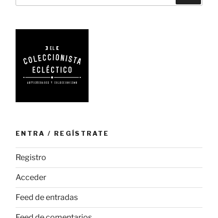
(II)»
ENTRA / REGÍSTRATE
Registro
Acceder
Feed de entradas
Feed de comentarios