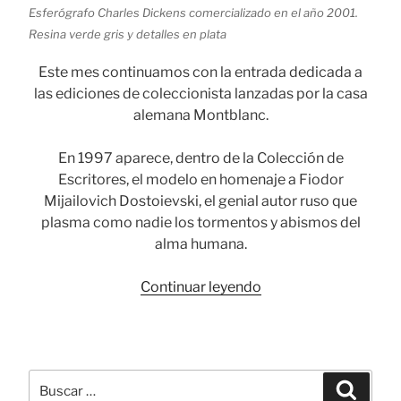
Esferógrafo Charles Dickens comercializado en el año 2001.
Resina verde gris y detalles en plata
Este mes continuamos con la entrada dedicada a
las ediciones de coleccionista lanzadas por la casa
alemana Montblanc.
En 1997 aparece, dentro de la Colección de
Escritores, el modelo en homenaje a Fiodor
Mijailovich Dostoievski, el genial autor ruso que
plasma como nadie los tormentos y abismos del
alma humana.
«Montblanc
Continuar leyendo
y
las
ediciones
de
Buscar
Busca
coleccionista
por: