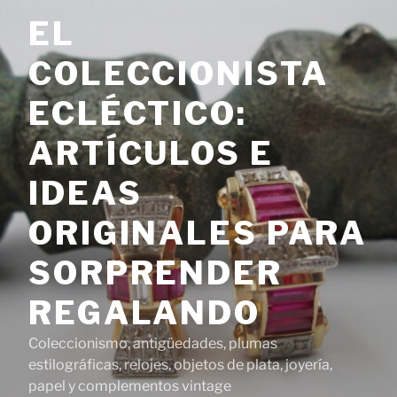
Saltar
EL
al
contenido
COLECCIONISTA
ECLÉCTICO:
ARTÍCULOS E
IDEAS
ORIGINALES PARA
SORPRENDER
REGALANDO
Coleccionismo, antigüedades, plumas
estilográficas, relojes, objetos de plata, joyería,
papel y complementos vintage