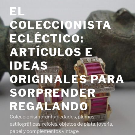
Saltar
EL
al
contenido
COLECCIONISTA
ECLÉCTICO:
ARTÍCULOS E
IDEAS
ORIGINALES PARA
SORPRENDER
REGALANDO
Coleccionismo, antigüedades, plumas
estilográficas, relojes, objetos de plata, joyería,
papel y complementos vintage