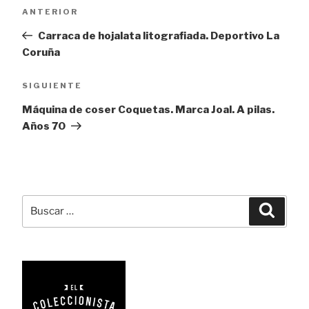
Navegación
Entrada
ANTERIOR
de
anterior:
Carraca de hojalata litografiada. Deportivo La
entradas
Coruña
Siguiente
SIGUIENTE
entrada
Máquina de coser Coquetas. Marca Joal. A pilas.
Años 70
Buscar
Busca
por: