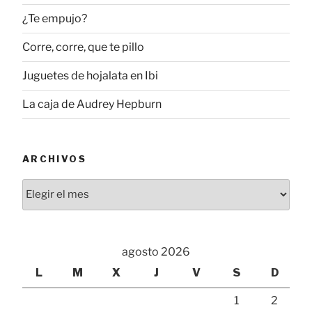
¿Te empujo?
Corre, corre, que te pillo
Juguetes de hojalata en Ibi
La caja de Audrey Hepburn
ARCHIVOS
Archivos
agosto 2026
L
M
X
J
V
S
D
1
2