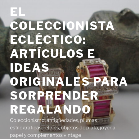
Saltar
EL
al
contenido
COLECCIONISTA
ECLÉCTICO:
ARTÍCULOS E
IDEAS
ORIGINALES PARA
SORPRENDER
REGALANDO
Coleccionismo, antigüedades, plumas
estilográficas, relojes, objetos de plata, joyería,
papel y complementos vintage