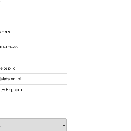
9
DEOS
gamonedas
e te pillo
alata en Ibi
rey Hepburn