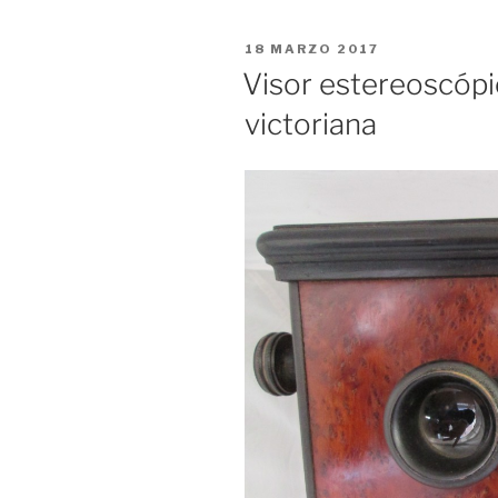
PUBLICADO
18 MARZO 2017
EL
Visor estereoscópic
victoriana