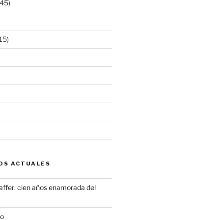
45)
15)
OS ACTUALES
ffer: cien años enamorada del
to