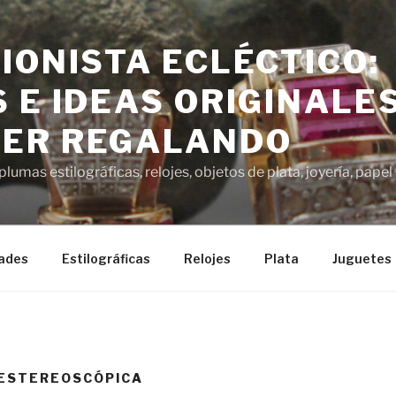
IONISTA ECLÉCTICO:
 E IDEAS ORIGINALE
ER REGALANDO
lumas estilográficas, relojes, objetos de plata, joyería, pap
ades
Estilográficas
Relojes
Plata
Juguetes
 ESTEREOSCÓPICA