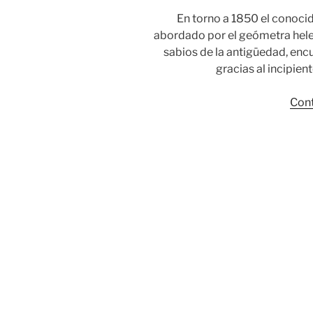
En torno a 1850 el conoci
abordado por el geómetra heleno 
sabios de la antigüedad, enc
gracias al incipient
Cont