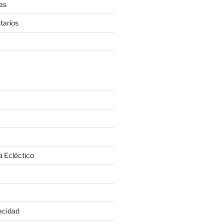
as
tarios
a Ecléctico
vacidad