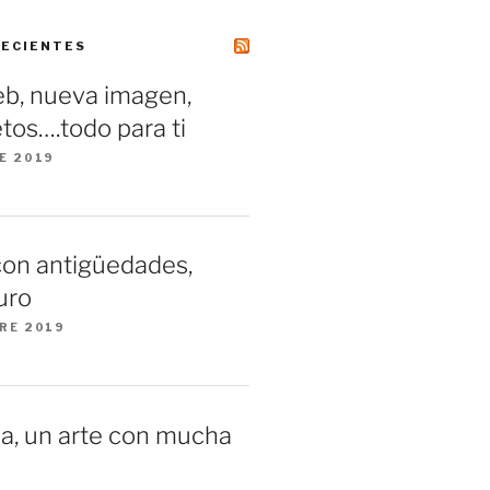
RECIENTES
b, nueva imagen,
tos….todo para ti
E 2019
con antigüedades,
uro
RE 2019
a, un arte con mucha