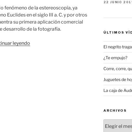
22 JUNIO 201
do fenómeno de la estereoscopía, ya
Euclides en el siglo III a. C. y por otros
uentra su primera aplicación comercial
e desarrollo de la fotografía.
ÚLTIMOS VÍ
«Visor
inuar leyendo
El negrito tra
estereoscópico,
la
¿Te empujo?
televisión
Corre, corre, qu
victoriana»
Juguetes de hoj
La caja de Aud
ARCHIVOS
Archivos