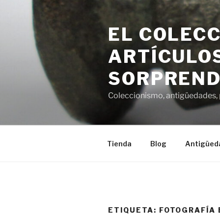
Saltar
al
EL COLECC
contenido
ARTÍCULOS
SORPREND
Coleccionismo, antigüedades, p
Tienda
Blog
Antigüed
ETIQUETA:
FOTOGRAFÍA