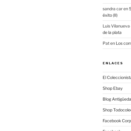
sandra car
en
S
éxito (II)
Luis Vilanueva
de la plata
Pat
en
Los cont
ENLACES
El Coleccionist
Shop Ebay
Blog Antigüed
Shop Todocole
Facebook Corp