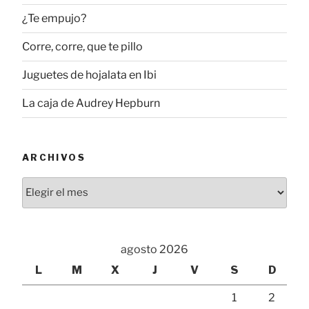
¿Te empujo?
Corre, corre, que te pillo
Juguetes de hojalata en Ibi
La caja de Audrey Hepburn
ARCHIVOS
Archivos
agosto 2026
L
M
X
J
V
S
D
1
2