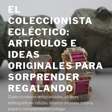
Saltar
EL
al
contenido
COLECCIONISTA
ECLÉCTICO:
ARTÍCULOS E
IDEAS
ORIGINALES PARA
SORPRENDER
REGALANDO
Coleccionismo, antigüedades, plumas
estilográficas, relojes, objetos de plata, joyería,
papel y complementos vintage