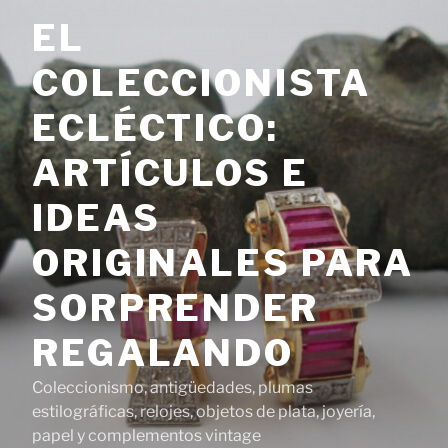
Saltar
EL
al
contenido
COLECCIONISTA
ECLÉCTICO:
ARTÍCULOS E
IDEAS
ORIGINALES PARA
SORPRENDER
REGALANDO
Coleccionismo, antigüedades, plumas
estilográficas, relojes, objetos de plata, joyería,
papel y complementos vintage