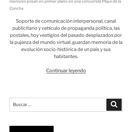
menores posan en primer plano en una concurrida Playa de la
Concha
Soporte de comunicación interpersonal, canal
publicitario y vehículo de propaganda política, las
postales, hoy vestigios del pasado desplazados por
la pujanza del mundo virtual, guardan memoria de la
evolución socio-histórica de un país y sus
habitantes.
«Postales,
Continuar leyendo
impronta
de
la
memoria
Buscar
Busca
colectiva»
por: