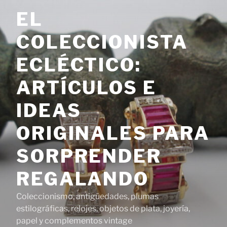
Saltar
EL
al
contenido
COLECCIONISTA
ECLÉCTICO:
ARTÍCULOS E
IDEAS
ORIGINALES PARA
SORPRENDER
REGALANDO
Coleccionismo, antigüedades, plumas
estilográficas, relojes, objetos de plata, joyería,
papel y complementos vintage