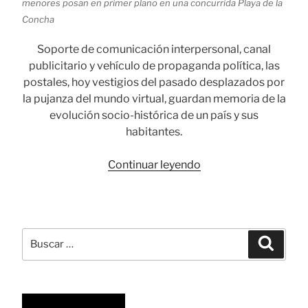
menores posan en primer plano en una concurrida Playa de la
Concha
Soporte de comunicación interpersonal, canal
publicitario y vehículo de propaganda política, las
postales, hoy vestigios del pasado desplazados por
la pujanza del mundo virtual, guardan memoria de la
evolución socio-histórica de un país y sus
habitantes.
«Postales,
Continuar leyendo
impronta
de
la
memoria
Buscar
Busca
colectiva»
por: