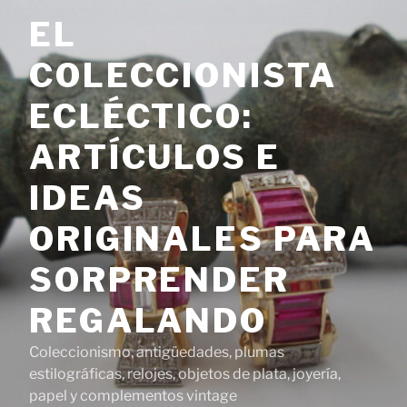
Saltar
EL
al
contenido
COLECCIONISTA
ECLÉCTICO:
ARTÍCULOS E
IDEAS
ORIGINALES PARA
SORPRENDER
REGALANDO
Coleccionismo, antigüedades, plumas
estilográficas, relojes, objetos de plata, joyería,
papel y complementos vintage