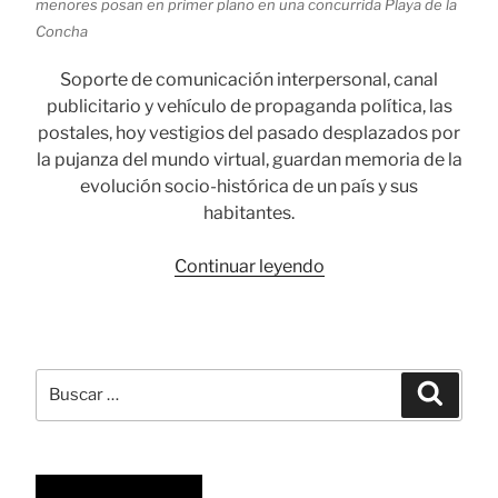
menores posan en primer plano en una concurrida Playa de la
Concha
Soporte de comunicación interpersonal, canal
publicitario y vehículo de propaganda política, las
postales, hoy vestigios del pasado desplazados por
la pujanza del mundo virtual, guardan memoria de la
evolución socio-histórica de un país y sus
habitantes.
«Postales,
Continuar leyendo
impronta
de
la
memoria
Buscar
Busca
colectiva»
por: