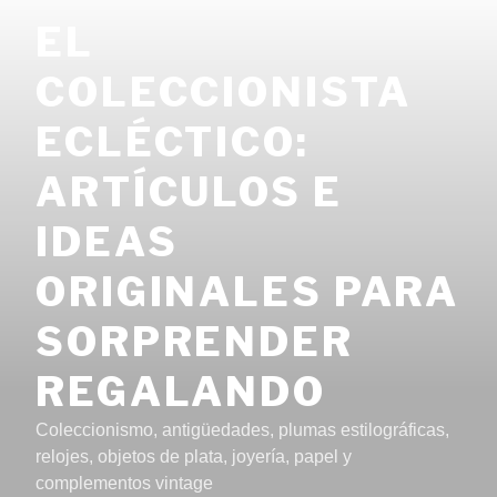
Saltar
EL
al
contenido
COLECCIONISTA
ECLÉCTICO:
ARTÍCULOS E
IDEAS
ORIGINALES PARA
SORPRENDER
REGALANDO
Coleccionismo, antigüedades, plumas estilográficas,
relojes, objetos de plata, joyería, papel y
complementos vintage