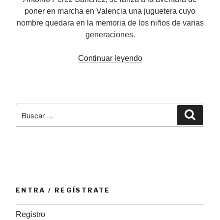
poner en marcha en Valencia una juguetera cuyo
nombre quedara en la memoria de los niños de varias
generaciones.
«Geyper:
Continuar leyendo
una
mirada
nostálgica
al
Buscar
Busca
juguete
por:
español»
ENTRA / REGÍSTRATE
Registro