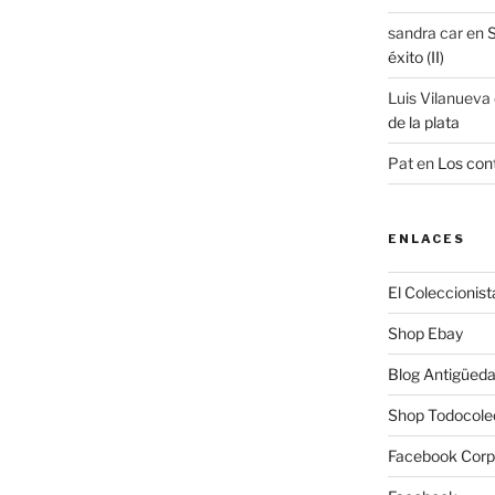
sandra car
en
S
éxito (II)
Luis Vilanueva
de la plata
Pat
en
Los cont
ENLACES
El Coleccionist
Shop Ebay
Blog Antigüed
Shop Todocole
Facebook Corp