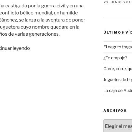
22 JUNIO 201
ña castigada por la guerra civil y en una
conflicto bélico mundial, un humilde
nchez, se lanza a la aventura de poner
juguetera cuyo nombre quedara en la
ÚLTIMOS VÍ
ños de varias generaciones.
El negrito tra
«Geyper:
inuar leyendo
una
¿Te empujo?
mirada
Corre, corre, qu
nostálgica
al
Juguetes de hoj
juguete
español»
La caja de Aud
ARCHIVOS
Archivos