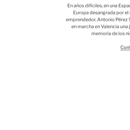
En años difíciles, en una Espa
Europa desangrada por el 
emprendedor, Antonio Pérez Sá
en marcha en Valencia una 
memoria de los ni
Cont