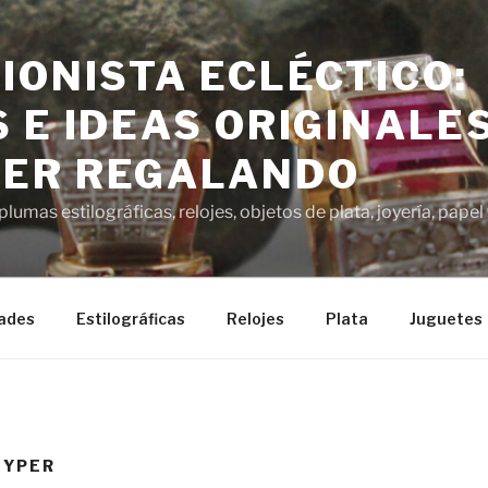
IONISTA ECLÉCTICO:
 E IDEAS ORIGINALE
ER REGALANDO
lumas estilográficas, relojes, objetos de plata, joyería, pap
ades
Estilográficas
Relojes
Plata
Juguetes
EYPER