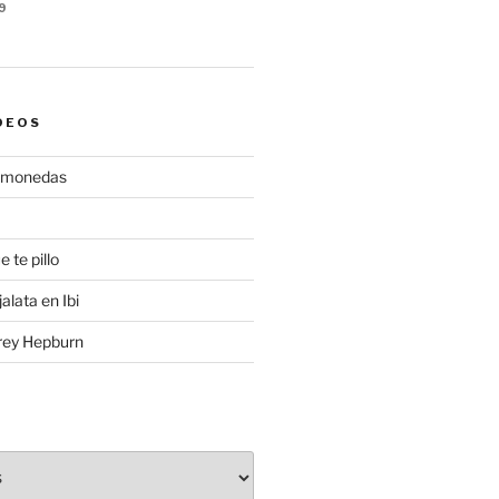
9
DEOS
gamonedas
e te pillo
alata en Ibi
rey Hepburn