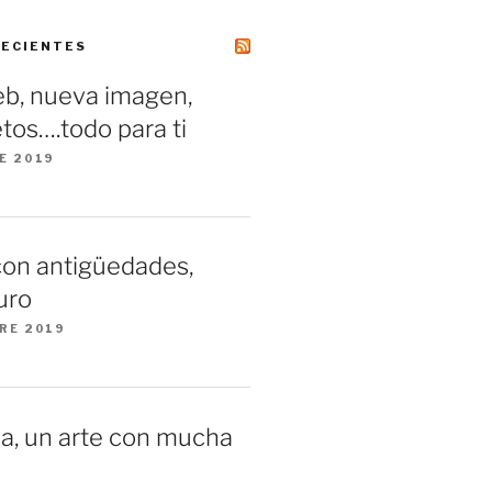
RECIENTES
b, nueva imagen,
tos….todo para ti
E 2019
con antigüedades,
uro
RE 2019
a, un arte con mucha