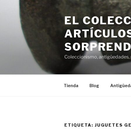
Saltar
al
EL COLECC
contenido
ARTÍCULOS
SORPREND
Coleccionismo, antigüedades, p
Tienda
Blog
Antigüed
ETIQUETA:
JUGUETES G