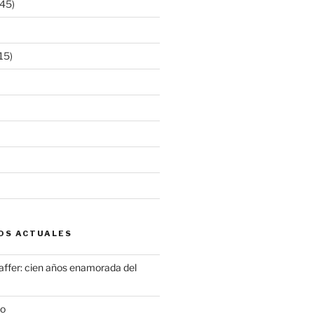
45)
15)
OS ACTUALES
ffer: cien años enamorada del
to