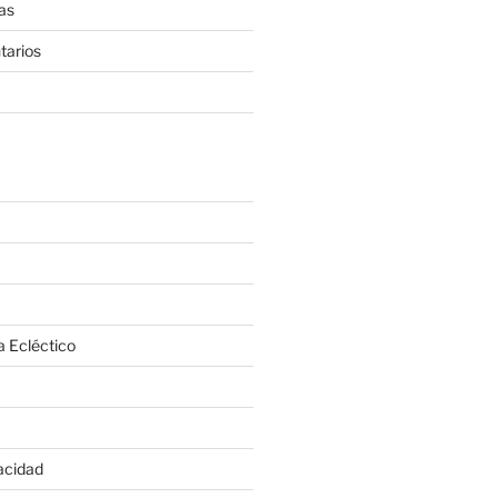
as
tarios
a Ecléctico
vacidad