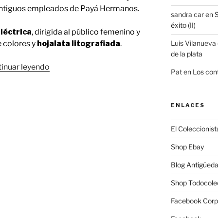
antiguos empleados de Payá Hermanos.
sandra car
en
S
éxito (II)
léctrica
, dirigida al público femenino y
 colores y
hojalata litografiada
.
Luis Vilanueva
de la plata
«La
inuar leyendo
Pat
en
Los cont
cocina
de
las
ENLACES
niñas
chef»
El Coleccionist
Shop Ebay
Blog Antigüed
Shop Todocole
Facebook Corp