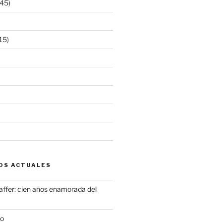
45)
15)
OS ACTUALES
ffer: cien años enamorada del
to