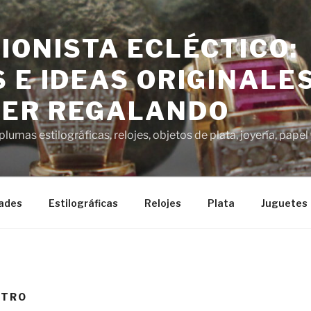
IONISTA ECLÉCTICO:
 E IDEAS ORIGINALE
ER REGALANDO
lumas estilográficas, relojes, objetos de plata, joyería, pap
ades
Estilográficas
Relojes
Plata
Juguetes
ETRO