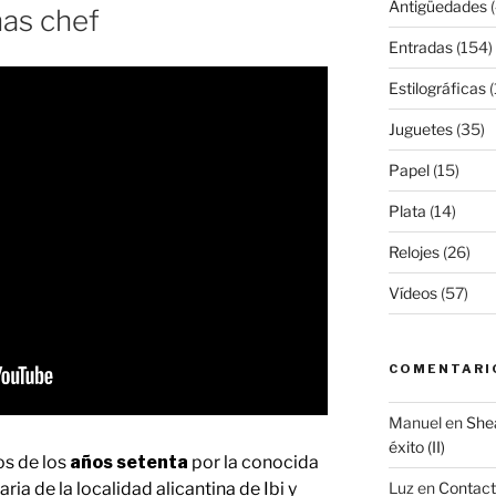
Antigüedades
(
ñas chef
juguete
Entradas
(154)
español»
Estilográficas
(
Juguetes
(35)
Papel
(15)
Plata
(14)
Relojes
(26)
Vídeos
(57)
COMENTARI
Manuel
en
Shea
éxito (II)
os de los
años setenta
por la conocida
naria de la localidad alicantina de Ibi y
Luz
en
Contac