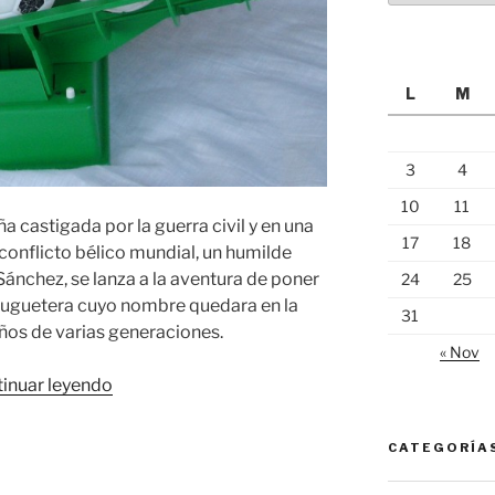
L
M
3
4
10
11
ña castigada por la guerra civil y en una
17
18
conflicto bélico mundial, un humilde
nchez, se lanza a la aventura de poner
24
25
juguetera cuyo nombre quedara en la
31
ños de varias generaciones.
« Nov
«Geyper:
inuar leyendo
una
mirada
CATEGORÍA
nostálgica
al