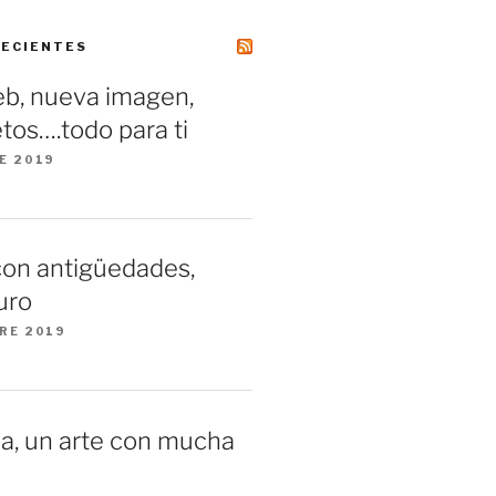
RECIENTES
b, nueva imagen,
tos….todo para ti
E 2019
con antigüedades,
uro
RE 2019
a, un arte con mucha