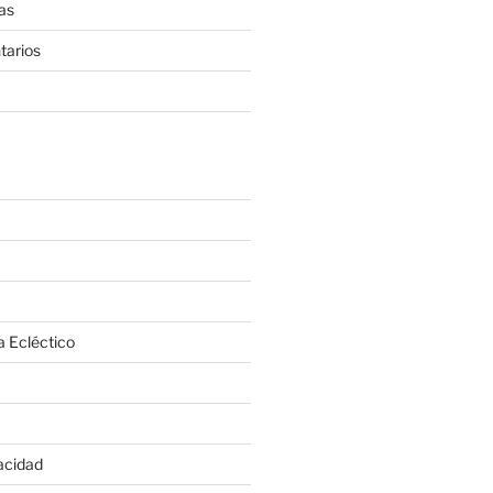
as
tarios
a Ecléctico
vacidad