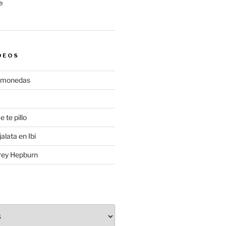
9
DEOS
gamonedas
e te pillo
alata en Ibi
rey Hepburn