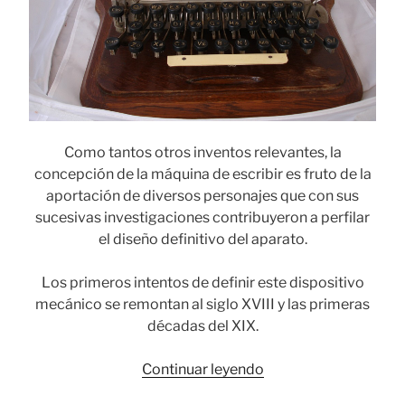
Como tantos otros inventos relevantes, la
concepción de la máquina de escribir es fruto de la
aportación de diversos personajes que con sus
sucesivas investigaciones contribuyeron a perfilar
el diseño definitivo del aparato.
Los primeros intentos de definir este dispositivo
mecánico se remontan al siglo XVIII y las primeras
décadas del XIX.
«Hammond:
Continuar leyendo
la