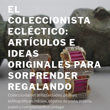
Saltar
EL
al
contenido
COLECCIONISTA
ECLÉCTICO:
ARTÍCULOS E
IDEAS
ORIGINALES PARA
SORPRENDER
REGALANDO
Coleccionismo, antigüedades, plumas
estilográficas, relojes, objetos de plata, joyería,
papel y complementos vintage