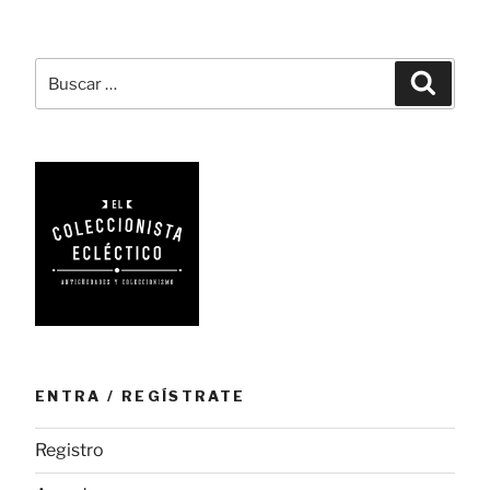
máquina
de
escribir
Buscar
Busca
políglota»
por:
ENTRA / REGÍSTRATE
Registro