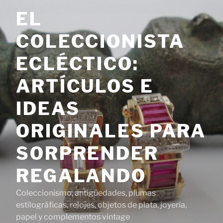
Saltar
EL
al
contenido
COLECCIONISTA
ECLÉCTICO:
ARTÍCULOS E
IDEAS
ORIGINALES PARA
SORPRENDER
REGALANDO
Coleccionismo, antigüedades, plumas
estilográficas, relojes, objetos de plata, joyería,
papel y complementos vintage