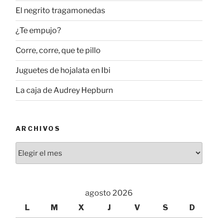
El negrito tragamonedas
¿Te empujo?
Corre, corre, que te pillo
Juguetes de hojalata en Ibi
La caja de Audrey Hepburn
ARCHIVOS
Archivos
agosto 2026
L
M
X
J
V
S
D