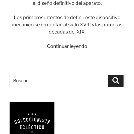
el diseño definitivo del aparato.
Los primeros intentos de definir este dispositivo
mecánico se remontan al siglo XVIII y las primeras
décadas del XIX.
«Hammond:
Continuar leyendo
la
máquina
de
escribir
Buscar
Busca
políglota»
por: