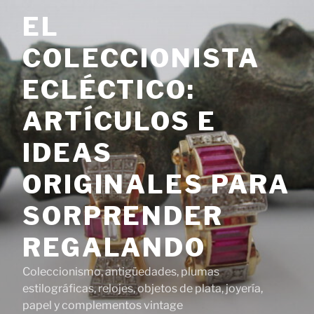
Saltar
EL
al
contenido
COLECCIONISTA
ECLÉCTICO:
ARTÍCULOS E
IDEAS
ORIGINALES PARA
SORPRENDER
REGALANDO
Coleccionismo, antigüedades, plumas
estilográficas, relojes, objetos de plata, joyería,
papel y complementos vintage