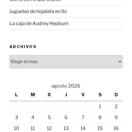
Juguetes de hojalata en Ibi
La caja de Audrey Hepburn
ARCHIVOS
Archivos
agosto 2026
L
M
X
J
V
S
D
1
2
3
4
5
6
7
8
9
10
11
12
13
14
15
16