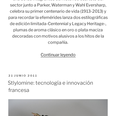
sector junto a Parker, Waterman y Wahl Eversharp,
celebra su primer centenario de vida (1913-2013) y
para recordar la efemérides lanza dos estilográficas
de edición limitada-Centennial y Legacy Heritage-,
plumas de aroma clásico en oro o plata maciza
decoradas con motivos alusivos a los hitos de la
compañía.
«Sheaffer:
Continuar leyendo
cien
años
enamorada
PUBLICADO
21 JUNIO 2011
del
EL
Stlylomine: tecnología e innovación
éxito
francesa
(I)»