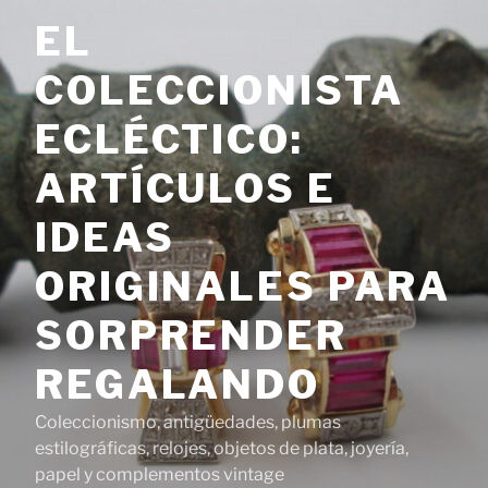
Saltar
EL
al
contenido
COLECCIONISTA
ECLÉCTICO:
ARTÍCULOS E
IDEAS
ORIGINALES PARA
SORPRENDER
REGALANDO
Coleccionismo, antigüedades, plumas
estilográficas, relojes, objetos de plata, joyería,
papel y complementos vintage