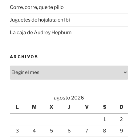
Corre, corre, que te pillo
Juguetes de hojalata en Ibi
La caja de Audrey Hepburn
ARCHIVOS
Archivos
agosto 2026
L
M
X
J
V
S
D
1
2
3
4
5
6
7
8
9