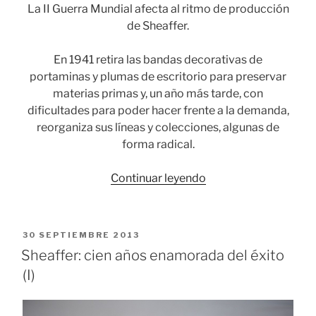
La II Guerra Mundial afecta al ritmo de producción
de Sheaffer.
En 1941 retira las bandas decorativas de
portaminas y plumas de escritorio para preservar
materias primas y, un año más tarde, con
dificultades para poder hacer frente a la demanda,
reorganiza sus líneas y colecciones, algunas de
forma radical.
«Sheaffer:
Continuar leyendo
cien
años
enamorada
PUBLICADO
30 SEPTIEMBRE 2013
del
EL
Sheaffer: cien años enamorada del éxito
éxito
(I)
(II)»