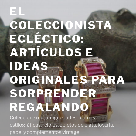
Saltar
EL
al
contenido
COLECCIONISTA
ECLÉCTICO:
ARTÍCULOS E
IDEAS
ORIGINALES PARA
SORPRENDER
REGALANDO
Coleccionismo, antigüedades, plumas
estilográficas, relojes, objetos de plata, joyería,
papel y complementos vintage