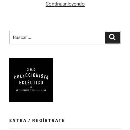
«Una
Continuar leyendo
melodía
para
desperezarse»
Buscar
Busca
por:
ENTRA / REGÍSTRATE