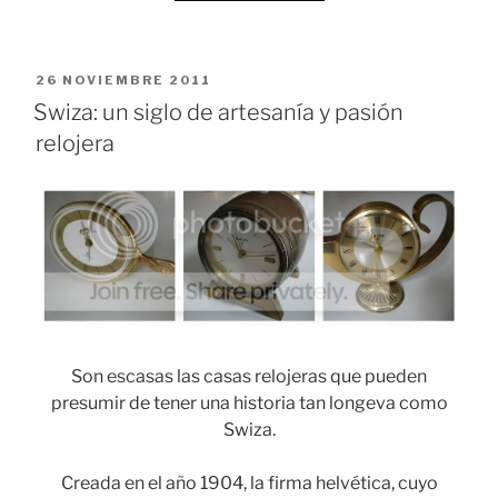
de
vigilante,
celador
PUBLICADO
26 NOVIEMBRE 2011
y
EL
Swiza: un siglo de artesanía y pasión
sereno»
relojera
Son escasas las casas relojeras que pueden
presumir de tener una historia tan longeva como
Swiza.
Creada en el año 1904, la firma helvética, cuyo