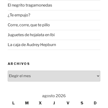
El negrito tragamonedas
¿Te empujo?
Corre, corre, que te pillo
Juguetes de hojalata en Ibi
La caja de Audrey Hepburn
ARCHIVOS
Archivos
agosto 2026
L
M
X
J
V
S
D