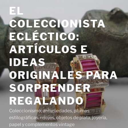
Saltar
EL
al
contenido
COLECCIONISTA
ECLÉCTICO:
ARTÍCULOS E
IDEAS
ORIGINALES PARA
SORPRENDER
REGALANDO
Coleccionismo, antigüedades, plumas
estilográficas, relojes, objetos de plata, joyería,
papel y complementos vintage