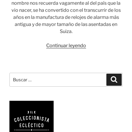
nombre nos recuerda vagamente al del país que la
vio nacer, se ha convertido con el transcurrir de los
años en la manufactura de relojes de alarma más
antigua y de mayor tamaño de las asentadas en
Suiza.
«Swiza:
Continuar leyendo
un
siglo
de
artesanía
Buscar
Busca
y
por:
pasión
relojera»