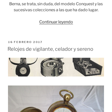
Berna, se trata, sin duda, del modelo Conquest y las
sucesivas colecciones a las que ha dado lugar.
«Longines
Continuar leyendo
Conquest,
una
joya
PUBLICADO
16 FEBRERO 2017
de
EL
Relojes de vigilante, celador y sereno
la
relojería
suiza»