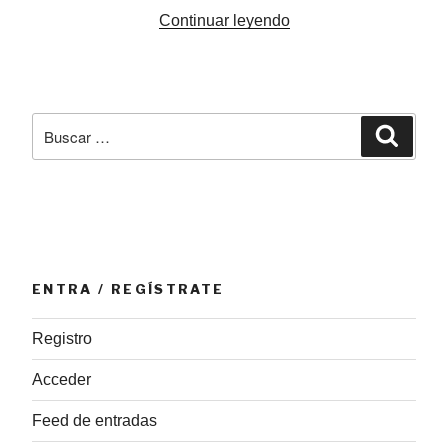
«Sonajeros
Continuar leyendo
y
cascabeleros,
amuletos
de
Buscar
Busca
sabiduría
por:
popular»
ENTRA / REGÍSTRATE
Registro
Acceder
Feed de entradas