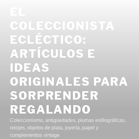
Saltar
EL
al
contenido
COLECCIONISTA
ECLÉCTICO:
ARTÍCULOS E
IDEAS
ORIGINALES PARA
SORPRENDER
REGALANDO
Coleccionismo, antigüedades, plumas estilográficas,
relojes, objetos de plata, joyería, papel y
complementos vintage