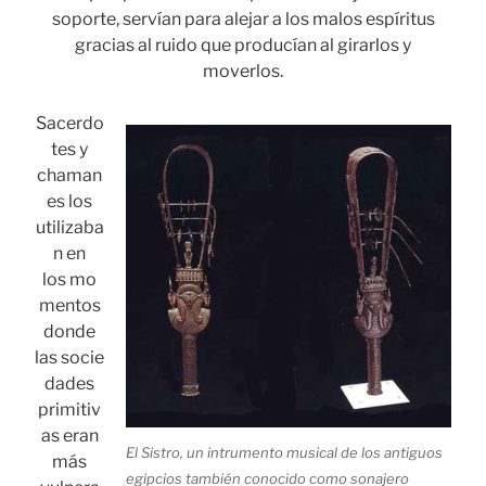
soporte, servían para alejar a los malos espíritus
gracias al ruido que producían al girarlos y
moverlos.
Sacerdo
tes y
chaman
es los
utilizaba
n en
los mo
mentos
donde
las socie
dades
primitiv
as eran
El Sistro, un intrumento musical de los antiguos
más
egipcios también conocido como sonajero