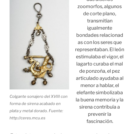
zoomorfos, algunos
de corte plano,
transmitían
igualmente
bondades relacionad
as con los seres que
representaban. El león
estimulaba el vigor, el
lagarto curaba el mal
de ponzoña, el pez
articulado ayudaba al
menor a hablar, el
elefante simbolizaba
Colgante sonajero del XVIII con
la buena memoria y la
forma de sirena acabado en
sirena contribuía a
plata y metal dorado. Fuente:
prevenir la
http://ceres.mcu.es
fascinación.