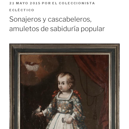
PUBLICADO
21 MAYO 2015
POR
EL COLECCIONISTA
EL
ECLÉCTICO
Sonajeros y cascabeleros,
amuletos de sabiduría popular