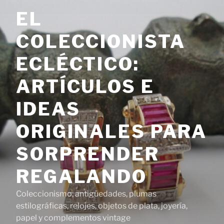
Saltar
EL
al
contenido
COLECCIONISTA
ECLÉCTICO:
ARTÍCULOS E
IDEAS
ORIGINALES PARA
SORPRENDER
REGALANDO
Coleccionismo, antigüedades, plumas
estilográficas, relojes, objetos de plata, joyería,
papel y complementos vintage