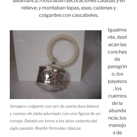
Salamanca, mostraban decoraciones caladas y en
relieve, y montaban tapas, asas, cadenas y
colgantes con cascabeles.
Igualme
nte, dest
acan las
conchas
de
peregrin
o, los
payasos
, los
cuernos
de la
Sonajero colgante con aro de pasta dura blanca
abunda
y cuerpo de plata adornado con una figura de un
ncia, los
conejo. Datado en torno a los años setenta del
manojo
siglo pasado. Repite fórmulas clásicas
s de