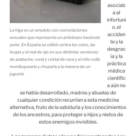
asociab
a al
infortuni
o, el
La higa es un amuleto con connotaciones
acciden
sexuales que representa un antebrazo haciendo
te y la
puño. En España se utilizó contra los celos, las
desgrac
brujas y el mal de ojo en sus distintas versiones
ia y la
de azabache, coral y cristal de roca y el niño solía
práctica
mordisquearla y chuparla a la manera de un
médica
juguete
científic
a aún no
se había desarrollado, madres y abuelas de
cualquier condición recurrían a esta medicina
alternativa, fruto de la sabiduría y los conocimientos
de los ancestros, para proteger a hijos y nietos de
estos enemigos invisibles.