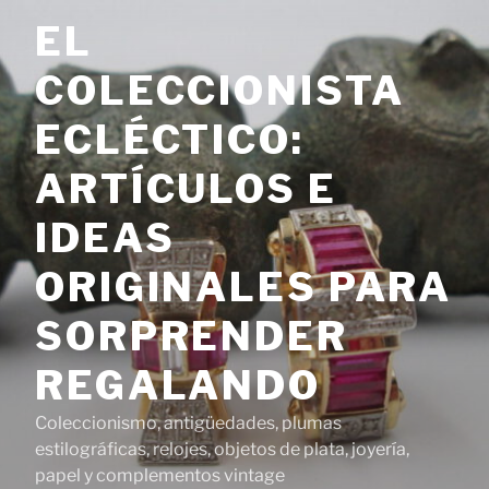
Saltar
EL
al
contenido
COLECCIONISTA
ECLÉCTICO:
ARTÍCULOS E
IDEAS
ORIGINALES PARA
SORPRENDER
REGALANDO
Coleccionismo, antigüedades, plumas
estilográficas, relojes, objetos de plata, joyería,
papel y complementos vintage