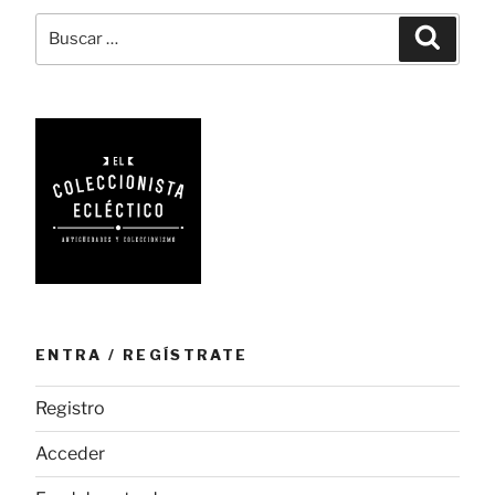
en
Buscar
Busca
relieve
por:
JIN
3D»
ENTRA / REGÍSTRATE
Registro
Acceder