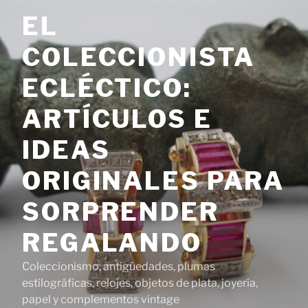
Saltar
EL
al
contenido
COLECCIONISTA
ECLÉCTICO:
ARTÍCULOS E
IDEAS
ORIGINALES PARA
SORPRENDER
REGALANDO
Coleccionismo, antigüedades, plumas
estilográficas, relojes, objetos de plata, joyería,
papel y complementos vintage