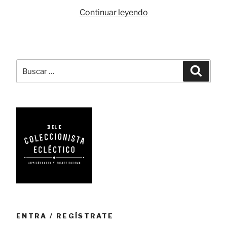
«Visor
Continuar leyendo
estereoscópico,
la
televisión
victoriana»
Buscar
Busca
por:
ENTRA / REGÍSTRATE