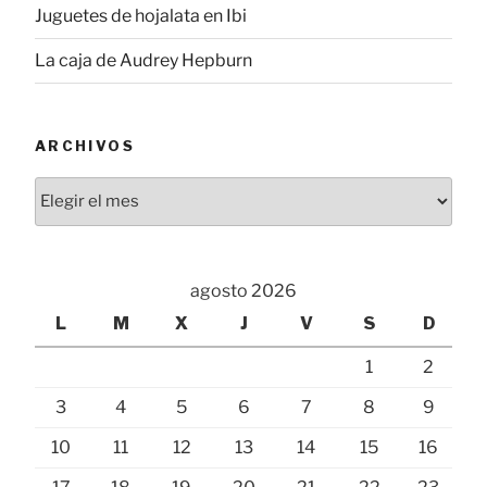
Juguetes de hojalata en Ibi
La caja de Audrey Hepburn
ARCHIVOS
Archivos
agosto 2026
L
M
X
J
V
S
D
1
2
3
4
5
6
7
8
9
10
11
12
13
14
15
16