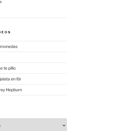
9
DEOS
gamonedas
e te pillo
alata en Ibi
rey Hepburn