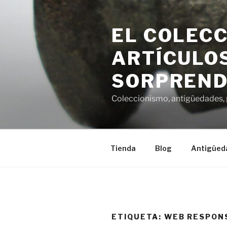
Saltar
al
EL COLECC
contenido
ARTÍCULOS
SORPREND
Coleccionismo, antigüedades, p
Tienda
Blog
Antigüed
ETIQUETA:
WEB RESPON