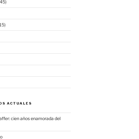
45)
15)
OS ACTUALES
ffer: cien años enamorada del
to