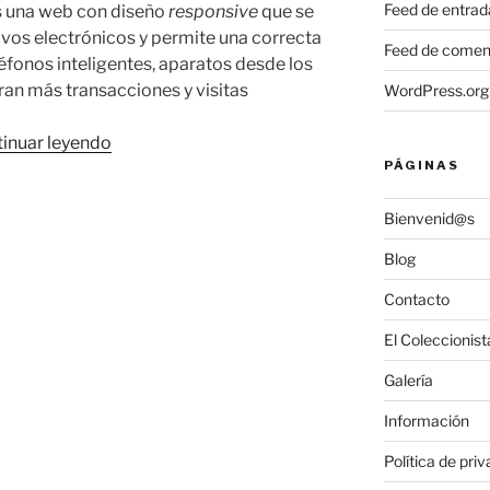
Feed de entrad
s una web con diseño
responsive
que se
ivos electrónicos y permite una correcta
Feed de comen
léfonos inteligentes, aparatos desde los
ran más transacciones y visitas
WordPress.org
«El
inuar leyendo
Coleccionista
PÁGINAS
Ecléctico
Bienvenid@s
estrena
web
Blog
responsive»
Contacto
El Coleccionist
Galería
Información
Política de pri