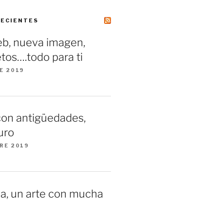
RECIENTES
b, nueva imagen,
tos….todo para ti
E 2019
con antigüedades,
uro
RE 2019
a, un arte con mucha