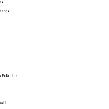
as
tarios
a Ecléctico
vacidad