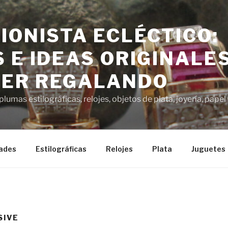
IONISTA ECLÉCTICO:
 E IDEAS ORIGINALE
ER REGALANDO
lumas estilográficas, relojes, objetos de plata, joyería, pap
ades
Estilográficas
Relojes
Plata
Juguetes
SIVE