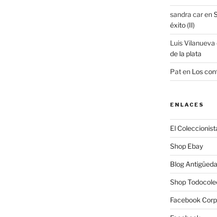
sandra car
en
S
éxito (II)
Luis Vilanueva
de la plata
Pat
en
Los cont
ENLACES
El Coleccionist
Shop Ebay
Blog Antigüed
Shop Todocole
Facebook Corp