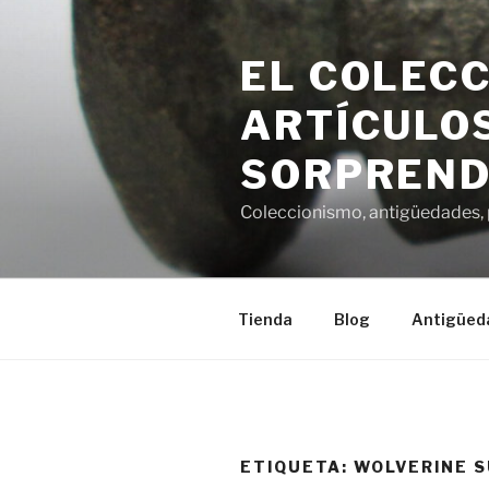
Saltar
al
EL COLECC
contenido
ARTÍCULOS
SORPREND
Coleccionismo, antigüedades, p
Tienda
Blog
Antigüed
ETIQUETA:
WOLVERINE 