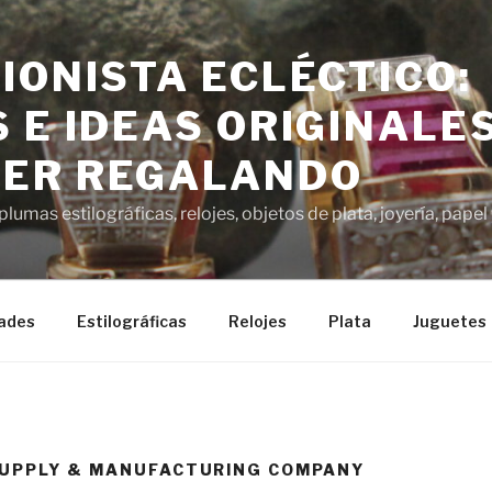
IONISTA ECLÉCTICO:
 E IDEAS ORIGINALE
ER REGALANDO
lumas estilográficas, relojes, objetos de plata, joyería, pap
ades
Estilográficas
Relojes
Plata
Juguetes
SUPPLY & MANUFACTURING COMPANY