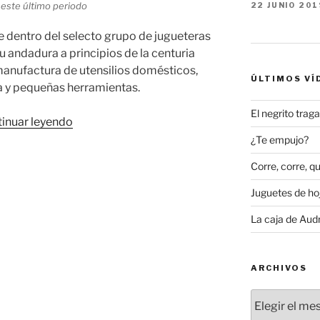
 este último periodo
22 JUNIO 201
le dentro del selecto grupo de jugueteras
 su andadura a principios de la centuria
nufactura de utensilios domésticos,
ÚLTIMOS VÍ
a y pequeñas herramientas.
El negrito tra
«El
inuar leyendo
tamborilero
¿Te empujo?
y
Corre, corre, qu
el
órgano
Juguetes de hoj
de
La caja de Aud
la
enseña
Wolverine»
ARCHIVOS
Archivos