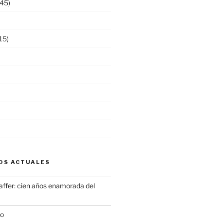
45)
15)
OS ACTUALES
ffer: cien años enamorada del
to