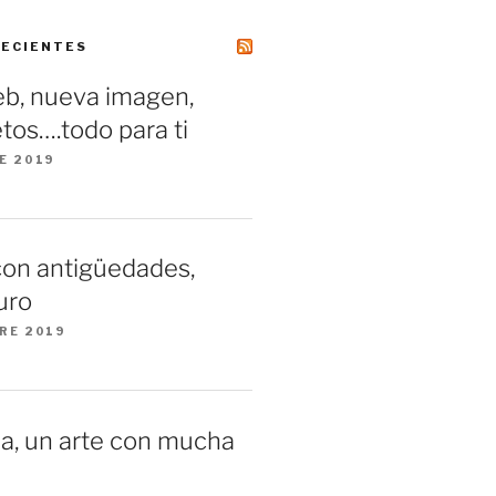
RECIENTES
b, nueva imagen,
tos….todo para ti
E 2019
con antigüedades,
uro
RE 2019
a, un arte con mucha