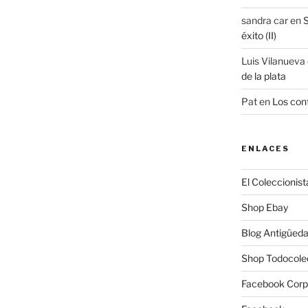
sandra car
en
S
éxito (II)
Luis Vilanueva
de la plata
Pat
en
Los cont
ENLACES
El Coleccionist
Shop Ebay
Blog Antigüed
Shop Todocole
Facebook Corp