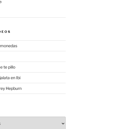
9
DEOS
gamonedas
e te pillo
alata en Ibi
rey Hepburn