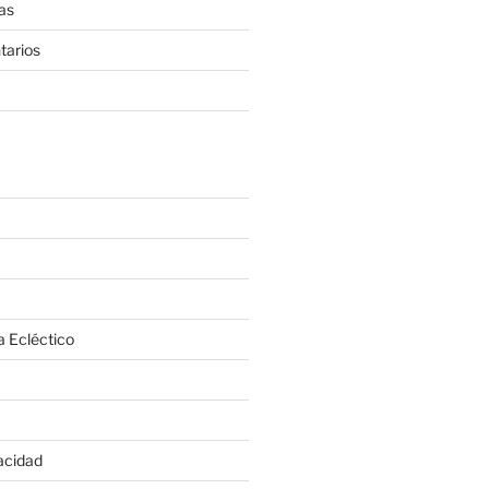
as
tarios
a Ecléctico
vacidad