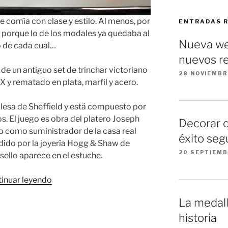
se comía con clase y estilo. Al menos, por
ENTRADAS 
re porque lo de los modales ya quedaba al
Nueva we
 de cada cual…
nuevos re
e un antiguo set de trinchar victoriano
28 NOVIEMBR
IX y rematado en plata, marfil y acero.
glesa de Sheffield y está compuesto por
s. El juego es obra del platero Joseph
Decorar 
 como suministrador de la casa real
éxito seg
ndido por la joyería Hogg & Shaw de
20 SEPTIEMB
sello aparece en el estuche.
«Antiguo
inuar leyendo
set
La medall
de
historia
trinchar