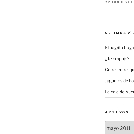
victoriano»
22 JUNIO 201
ÚLTIMOS VÍ
El negrito tra
¿Te empujo?
Corre, corre, qu
Juguetes de hoj
La caja de Aud
ARCHIVOS
Archivos