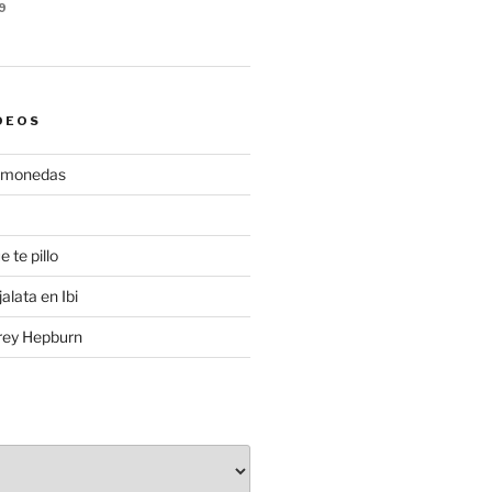
9
DEOS
gamonedas
e te pillo
alata en Ibi
rey Hepburn