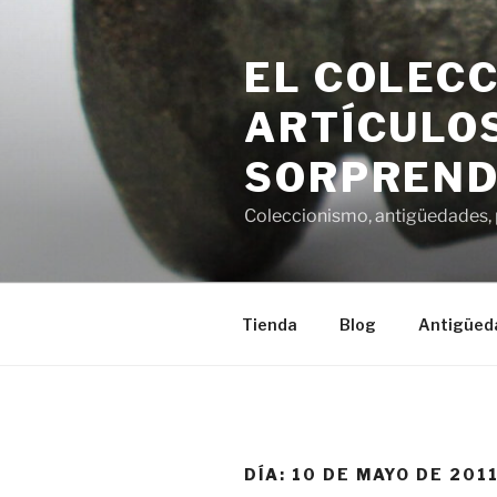
Saltar
al
EL COLECC
contenido
ARTÍCULOS
SORPREND
Coleccionismo, antigüedades, p
Tienda
Blog
Antigüed
DÍA:
10 DE MAYO DE 201