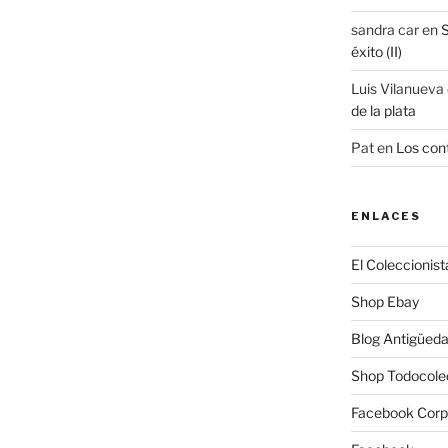
sandra car
en
S
éxito (II)
Luis Vilanueva
de la plata
Pat
en
Los cont
ENLACES
El Coleccionist
Shop Ebay
Blog Antigüed
Shop Todocole
Facebook Corp