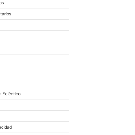
as
tarios
a Ecléctico
vacidad