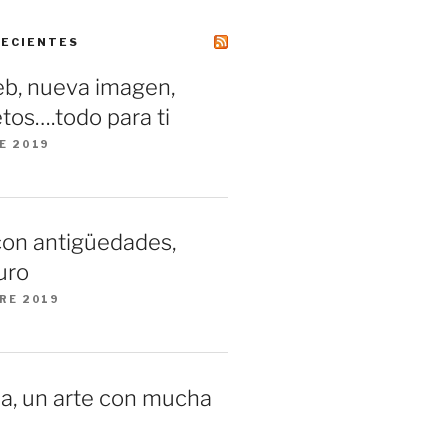
RECIENTES
b, nueva imagen,
tos….todo para ti
E 2019
con antigüedades,
uro
RE 2019
a, un arte con mucha