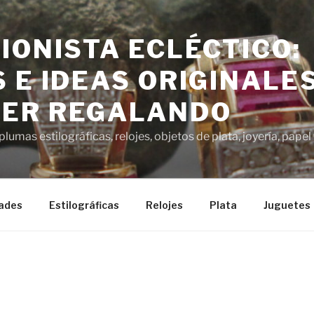
IONISTA ECLÉCTICO:
 E IDEAS ORIGINALE
ER REGALANDO
lumas estilográficas, relojes, objetos de plata, joyería, pap
ades
Estilográficas
Relojes
Plata
Juguetes
1