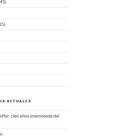
45)
15)
OS ACTUALES
ffer: cien años enamorada del
to