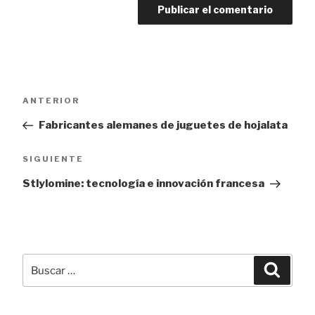
Navegación
Entrada
ANTERIOR
de
anterior:
Fabricantes alemanes de juguetes de hojalata
entradas
Siguiente
SIGUIENTE
entrada
Stlylomine: tecnología e innovación francesa
Buscar
Busca
por: