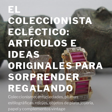
Saltar
EL
al
contenido
COLECCIONISTA
ECLÉCTICO:
ARTÍCULOS E
IDEAS
ORIGINALES PARA
SORPRENDER
REGALANDO
Coleccionismo, antigüedades, plumas
estilográficas, relojes, objetos de plata, joyería,
papel y complementos vintage