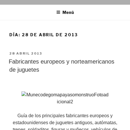
Menú
DÍA:
28 DE ABRIL DE 2013
PUBLICADO
28 ABRIL 2013
EL
Fabricantes europeos y norteamericanos
de juguetes
Guía de los principales fabricantes europeos y
estadounidenses de juguetes antiguos, autómatas,
trenes, soldaditos, figuras y muñecos, vehículos de