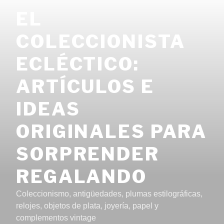
Saltar
EL
al
contenido
COLECCIONISTA
ECLÉCTICO:
ARTÍCULOS E
IDEAS
ORIGINALES PARA
SORPRENDER
REGALANDO
Coleccionismo, antigüedades, plumas estilográficas,
relojes, objetos de plata, joyería, papel y
complementos vintage