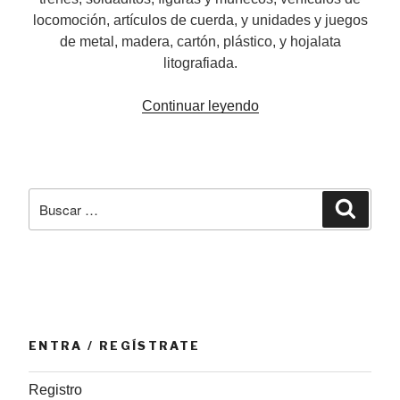
locomoción, artículos de cuerda, y unidades y juegos
de metal, madera, cartón, plástico, y hojalata
litografiada.
«Fabricantes
Continuar leyendo
europeos
y
norteamericanos
de
Buscar
Busca
juguetes»
por:
ENTRA / REGÍSTRATE
Registro