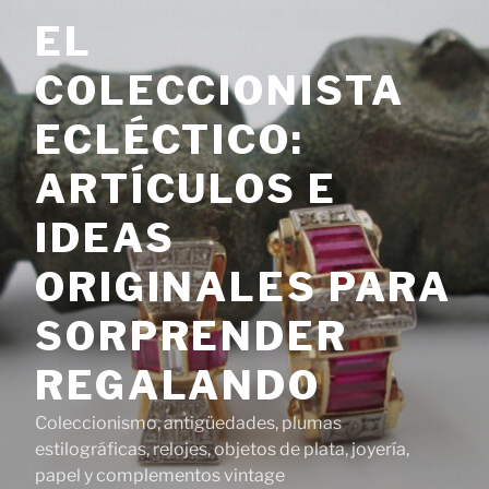
Saltar
EL
al
contenido
COLECCIONISTA
ECLÉCTICO:
ARTÍCULOS E
IDEAS
ORIGINALES PARA
SORPRENDER
REGALANDO
Coleccionismo, antigüedades, plumas
estilográficas, relojes, objetos de plata, joyería,
papel y complementos vintage