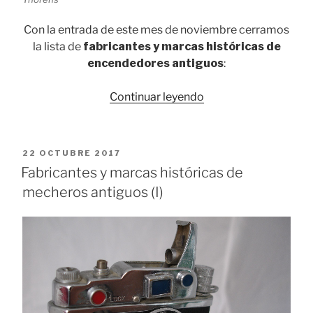
Con la entrada de este mes de noviembre cerramos
la lista de
fabricantes y marcas históricas de
encendedores antiguos
:
«Fabricantes
Continuar leyendo
y
marcas
históricas
PUBLICADO
22 OCTUBRE 2017
de
EL
Fabricantes y marcas históricas de
mecheros
mecheros antiguos (I)
antiguos
(II)»