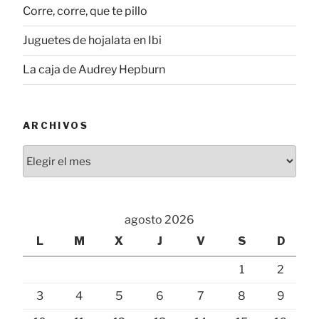
Corre, corre, que te pillo
Juguetes de hojalata en Ibi
La caja de Audrey Hepburn
ARCHIVOS
Archivos
agosto 2026
L
M
X
J
V
S
D
1
2
3
4
5
6
7
8
9