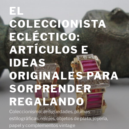
Saltar
EL
al
contenido
COLECCIONISTA
ECLÉCTICO:
ARTÍCULOS E
IDEAS
ORIGINALES PARA
SORPRENDER
REGALANDO
Coleccionismo, antigüedades, plumas
estilográficas, relojes, objetos de plata, joyería,
papel y complementos vintage