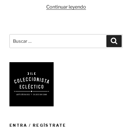
«Stlylomine:
Continuar leyendo
tecnología
e
innovación
francesa»
Buscar
Busca
por:
ENTRA / REGÍSTRATE