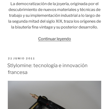
La democratización de la joyería, originada por el
descubrimiento de nuevos materiales y técnicas de
trabajo y su implementación industrial a lo largo de
la segunda mitad del siglo XIX, traza los orígenes de
la bisutería fina vintage y su posterior desarrollo.
«Bisutería
Continuar leyendo
vintage:
diseño,
imaginación
PUBLICADO
21 JUNIO 2011
y
EL
Stlylomine: tecnología e innovación
creatividad»
francesa