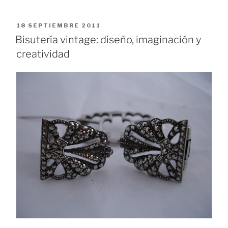
Ecléctico
participa
PUBLICADO
18 SEPTIEMBRE 2011
en
EL
Bisutería vintage: diseño, imaginación y
el
creatividad
HangarMarket»