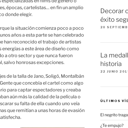
s especializadas en films de género o
es, épocas, cartelistas… en fin un amplio
Decorar 
co donde elegir.
éxito seg
20 SEPTIEMB
porque la situación comienza poco a poco
 unos años a esta parte se han celebrado
 han reconocido el trabajo de artistas
 energías a este área de diseño como
La medall
o a otro sector y que nunca fueron
, salvo honrosas excepciones.
historia
22 JUNIO 201
s de la talla de Jano, Soligó, Montalbán
. Gente que concebía el cartel como algo
rio para captar espectadores y creaba
an aún más la calidad de la película o
ÚLTIMOS VÍ
scarar su falta de ella cuando uno veía
nas que remitían a unas horas de evasión
El negrito tra
satisfecha.
¿Te empujo?