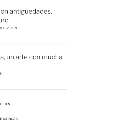
con antigüedades,
uro
RE 2019
a, un arte con mucha
9
DEOS
gamonedas