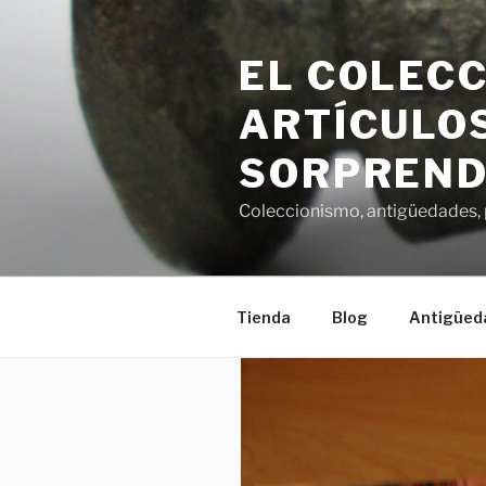
Saltar
al
EL COLECC
contenido
ARTÍCULOS
SORPREND
Coleccionismo, antigüedades, p
Tienda
Blog
Antigüed