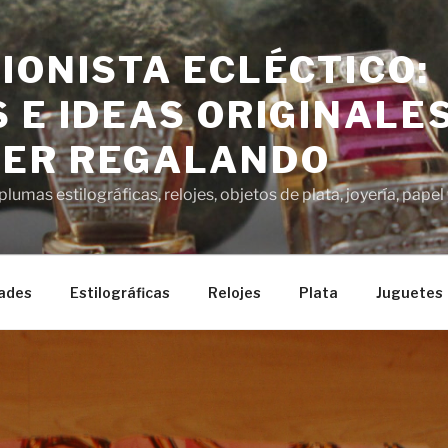
IONISTA ECLÉCTICO:
 E IDEAS ORIGINALE
ER REGALANDO
lumas estilográficas, relojes, objetos de plata, joyería, pap
ades
Estilográficas
Relojes
Plata
Juguetes