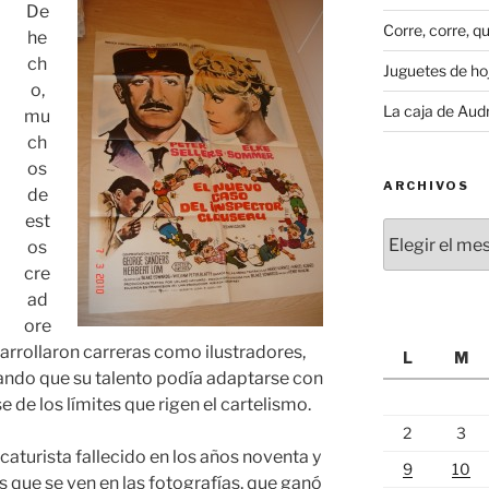
De
Corre, corre, qu
he
ch
Juguetes de hoj
o,
La caja de Aud
mu
ch
os
ARCHIVOS
de
est
Archivos
os
cre
ad
ore
esarrollaron carreras como ilustradores,
L
M
ando que su talento podía adaptarse con
e de los límites que rigen el cartelismo.
2
3
icaturista fallecido en los años noventa y
9
10
s que se ven en las fotografías, que ganó