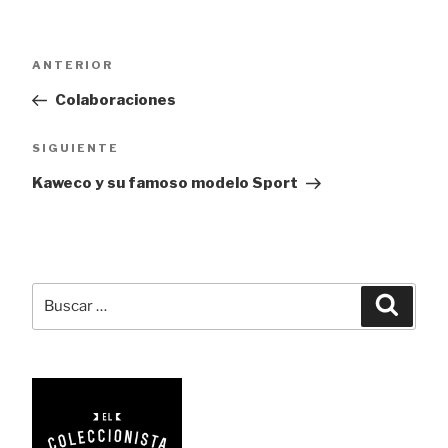
Navegación
Entrada
ANTERIOR
de
anterior:
Colaboraciones
entradas
Siguiente
SIGUIENTE
entrada
Kaweco y su famoso modelo Sport
Buscar
Busca
por: