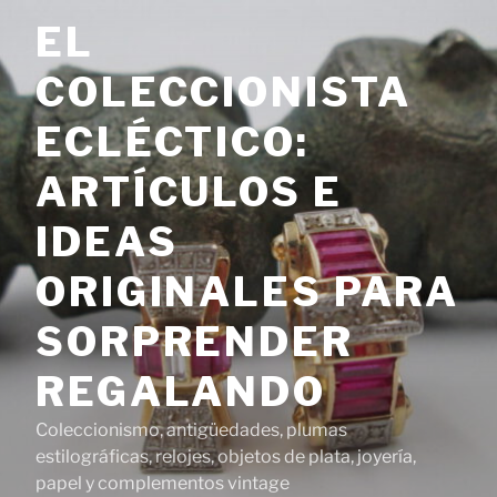
Saltar
EL
al
contenido
COLECCIONISTA
ECLÉCTICO:
ARTÍCULOS E
IDEAS
ORIGINALES PARA
SORPRENDER
REGALANDO
Coleccionismo, antigüedades, plumas
estilográficas, relojes, objetos de plata, joyería,
papel y complementos vintage