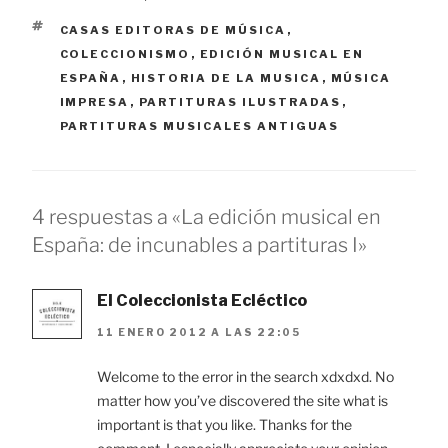
ETIQUETAS
CASAS EDITORAS DE MÚSICA
,
COLECCIONISMO
,
EDICIÓN MUSICAL EN
ESPAÑA
,
HISTORIA DE LA MUSICA
,
MÚSICA
IMPRESA
,
PARTITURAS ILUSTRADAS
,
PARTITURAS MUSICALES ANTIGUAS
4 respuestas a «La edición musical en
España: de incunables a partituras I»
El Coleccionista Ecléctico
11 ENERO 2012 A LAS 22:05
Welcome to the error in the search xdxdxd. No
matter how you’ve discovered the site what is
important is that you like. Thanks for the