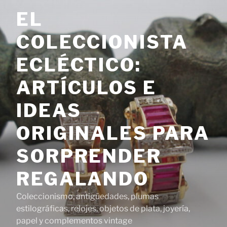
Saltar
EL
al
contenido
COLECCIONISTA
ECLÉCTICO:
ARTÍCULOS E
IDEAS
ORIGINALES PARA
SORPRENDER
REGALANDO
Coleccionismo, antigüedades, plumas
estilográficas, relojes, objetos de plata, joyería,
papel y complementos vintage