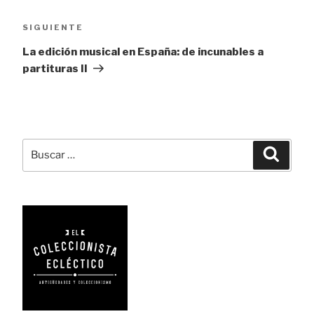
Siguiente
SIGUIENTE
entrada
La edición musical en España: de incunables a
partituras II
Buscar
Busca
por: