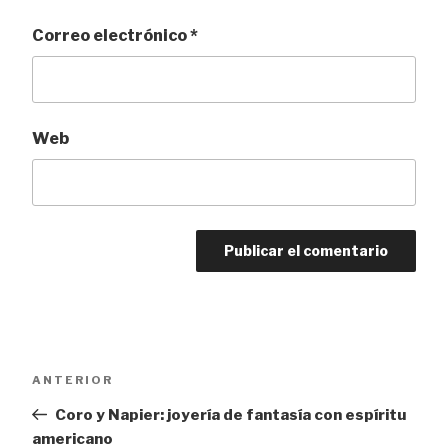
Correo electrónico
*
Web
Navegación
Entrada
ANTERIOR
de
anterior:
Coro y Napier: joyería de fantasía con espíritu
entradas
americano