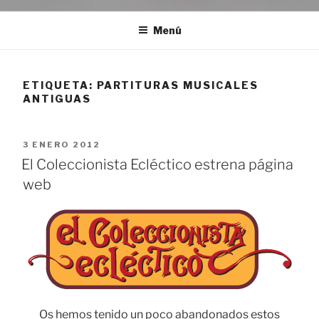
Menú
ETIQUETA:
PARTITURAS MUSICALES
ANTIGUAS
PUBLICADO
3 ENERO 2012
EL
El Coleccionista Ecléctico estrena página
web
Os hemos tenido un poco abandonados estos