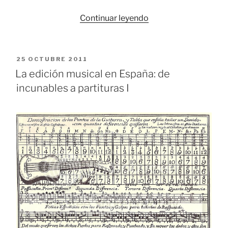
«La
Continuar leyendo
edición
musical
en
PUBLICADO
25 OCTUBRE 2011
España:
EL
La edición musical en España: de
de
incunables a partituras I
incunables
a
partituras
II»