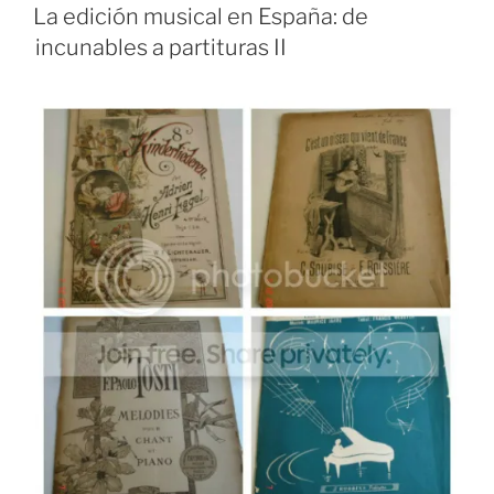
página
EL
La edición musical en España: de
web»
incunables a partituras II