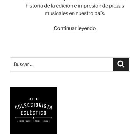
historia de la edición e impresión de piezas
musicales en nuestro país.
«La
Continuar leyendo
edición
musical
en
España:
Buscar
Busca
de
por:
incunables
a
partituras
I»