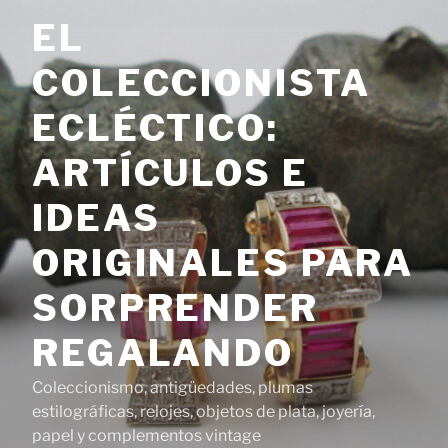
Saltar
EL
al
contenido
COLECCIONISTA
ECLÉCTICO:
ARTÍCULOS E
IDEAS
ORIGINALES PARA
SORPRENDER
REGALANDO
Coleccionismo, antigüedades, plumas
estilográficas, relojes, objetos de plata, joyería,
papel y complementos vintage