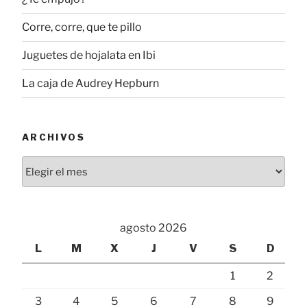
Corre, corre, que te pillo
Juguetes de hojalata en Ibi
La caja de Audrey Hepburn
ARCHIVOS
Archivos
agosto 2026
L
M
X
J
V
S
D
1
2
3
4
5
6
7
8
9