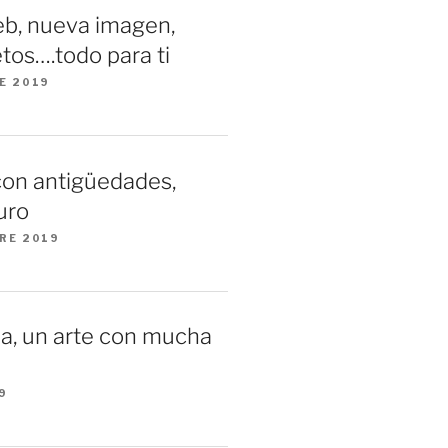
b, nueva imagen,
tos….todo para ti
E 2019
con antigüedades,
uro
RE 2019
a, un arte con mucha
9