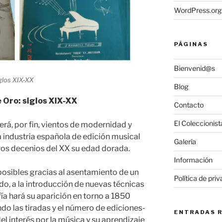
WordPress.org
PÁGINAS
Bienvenid@s
glos XIX-XX
Blog
 Oro: siglos XIX-XX
Contacto
El Coleccionist
aerá, por fin, vientos de modernidad y
a industria española de edición musical
Galería
eros decenios del XX su edad dorada.
Información
osibles gracias al asentamiento de un
Política de pri
do, a la introducción de nuevas técnicas
ía hará su aparición en torno a 1850
o las tiradas y el número de ediciones-
ENTRADAS 
el interés por la música y su aprendizaje