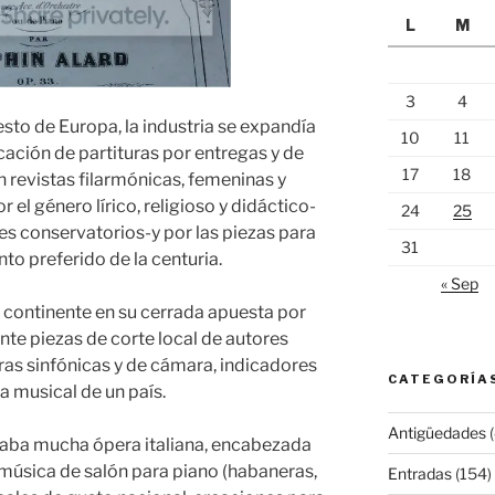
L
M
3
4
resto de Europa, la industria se expandía
10
11
cación de partituras por entregas y de
17
18
revistas filarmónicas, femeninas y
 el género lírico, religioso y didáctico-
24
25
tes conservatorios-y por las piezas para
31
nto preferido de la centuria.
« Sep
l continente en su cerrada apuesta por
nte piezas de corte local de autores
ras sinfónicas y de cámara, indicadores
CATEGORÍA
ra musical de un país.
Antigüedades
(
aba mucha ópera italiana, encabezada
, música de salón para piano (habaneras,
Entradas
(154)