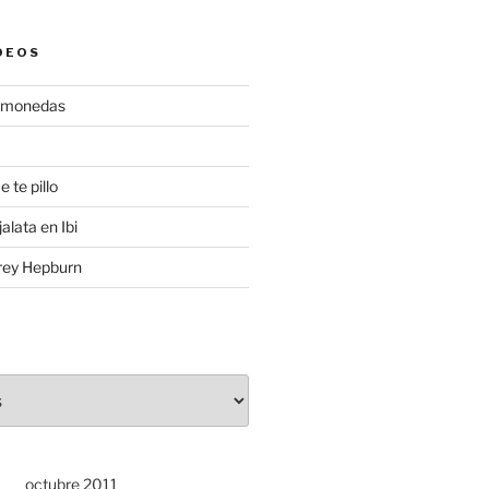
DEOS
gamonedas
e te pillo
alata en Ibi
rey Hepburn
octubre 2011