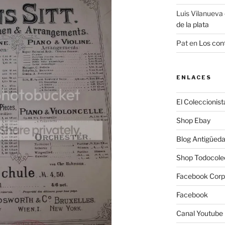
Luis Vilanueva
de la plata
Pat
en
Los cont
ENLACES
El Coleccionist
Shop Ebay
Blog Antigüed
Shop Todocole
Facebook Corp
Facebook
Canal Youtube