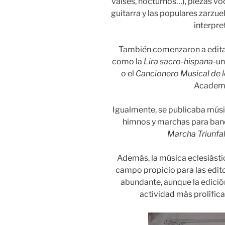
valses, nocturnos…), piezas vo
guitarra y las populares zarzue
interpre
También comenzaron a editar
como la
Lira sacro-hispana-
un
o el
Cancionero Musical de l
Academia
Igualmente, se publicaba músi
himnos y marchas para band
Marcha Triunfa
Además, la música eclesiástic
campo propicio para las edit
abundante, aunque la edición
actividad más prolífica