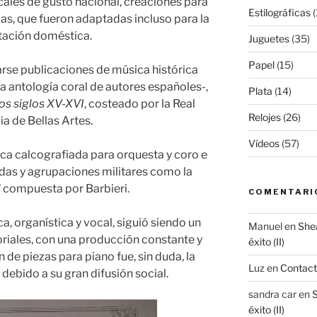
cales de gusto nacional, creaciones para
Estilográficas
(
las, que fueron adaptadas incluso para la
tación doméstica.
Juguetes
(35)
Papel
(15)
se publicaciones de música histórica
a antología coral de autores españoles-,
Plata
(14)
os siglos XV-XVI
, costeado por la Real
Relojes
(26)
 de Bellas Artes.
Vídeos
(57)
ca calcografiada para orquesta y coro e
as y agrupaciones militares como la
l
compuesta por Barbieri.
COMENTARI
a, organística y vocal, siguió siendo un
Manuel
en
Shea
oriales, con una producción constante y
éxito (II)
 de piezas para piano fue, sin duda, la
Luz
en
Contac
 debido a su gran difusión social.
sandra car
en
S
éxito (II)