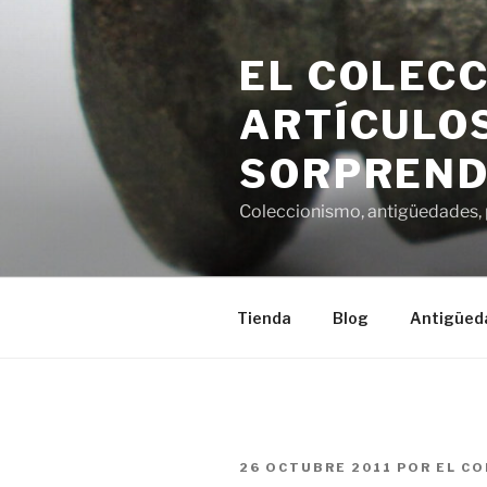
Saltar
al
EL COLECC
contenido
ARTÍCULOS
SORPREND
Coleccionismo, antigüedades, p
Tienda
Blog
Antigüed
PUBLICADO
26 OCTUBRE 2011
POR
EL CO