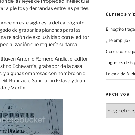
ón de las leyes de Propiedad Intelectual
gar a pleitos y demandas entre las partes.
ÚLTIMOS VÍ
rece en este siglo es la del calcógrafo
El negrito tra
gado de grabar las planchas para las
na relación de exclusividad con el editor
¿Te empujo?
pecialización que requería su tarea.
Corre, corre, qu
stituyen Antonio Romero Andía, el editor
Juguetes de hoj
ustino Echevarría, grabador de la casa
, y algunas empresas con nombre en el
La caja de Aud
 Gil, Bonifacio Sanmartín Eslava y Juan
dó y Martín.
ARCHIVOS
Archivos