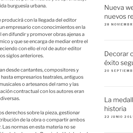
rida burguesía urbana.
Nueva we
nuevos re
producirá con la llegada del editor
28 NOVIEMBR
un empresario con conocimientos en la
al en difundir y promover obras ajenas a
ico y que se encarga de mediar entre el
eciendo con ello el rol de autor-editor
Decorar 
os siglos anteriores.
éxito seg
an desde cantantes, compositores y
20 SEPTIEMB
 hasta empresarios teatrales, antiguos
sicales o artesanos del ramo y las
ación contractual con los autores eran
diversas.
La medall
historia
s derechos sobre la pieza, gestionar
22 JUNIO 201
stribución de la obra o compartir ambos
. Las normas en esta materia no se