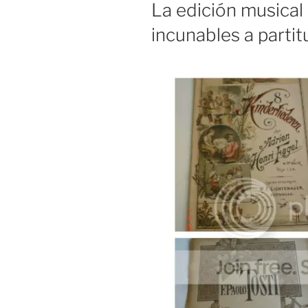
EL
La edición musical
incunables a partitu