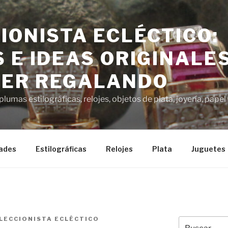
IONISTA ECLÉCTICO:
 E IDEAS ORIGINALE
ER REGALANDO
lumas estilográficas, relojes, objetos de plata, joyería, pap
ades
Estilográficas
Relojes
Plata
Juguetes
LECCIONISTA ECLÉCTICO
Buscar